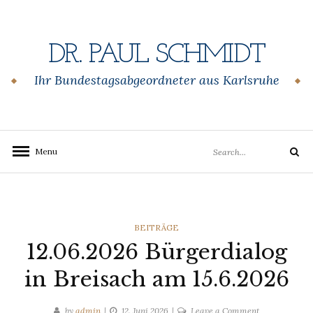
Skip
to
content
DR. PAUL SCHMIDT
Ihr Bundestagsabgeordneter aus Karlsruhe
Search
Menu
Search
for:
CATEGORIES
BEITRÄGE
12.06.2026 Bürgerdialog
in Breisach am 15.6.2026
on
by
admin
12. Juni 2026
Leave a Comment