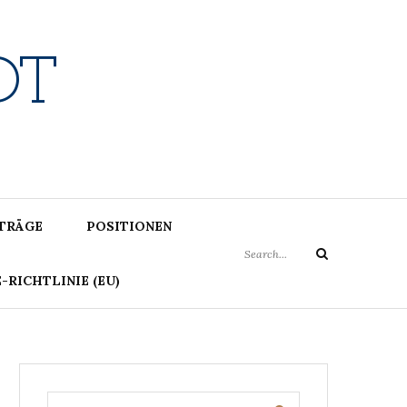
DT
Search
ITRÄGE
POSITIONEN
for:
Search
-RICHTLINIE (EU)
Search