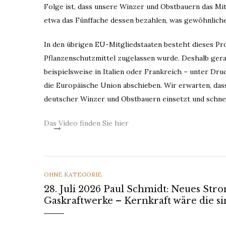
Folge ist, dass unsere Winzer und Obstbauern das Mi
etwa das Fünffache dessen bezahlen, was gewöhnliche
In den übrigen EU-Mitgliedstaaten besteht dieses Pr
Pflanzenschutzmittel zugelassen wurde. Deshalb ge
beispielsweise in Italien oder Frankreich – unter Dru
die Europäische Union abschieben. Wir erwarten, das
deutscher Winzer und Obstbauern einsetzt und schnell
Das Video finden Sie hier
CATEGORIES
OHNE KATEGORIE
28. Juli 2026 Paul Schmidt: Neues St
Gaskraftwerke – Kernkraft wäre die si