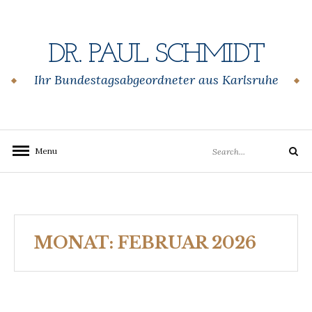
Skip
to
content
DR. PAUL SCHMIDT
Ihr Bundestagsabgeordneter aus Karlsruhe
Search
Menu
Search
for:
MONAT:
FEBRUAR 2026