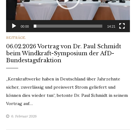
00:00
14:21
CATEGORIES
BEITRÄGE
06.02.2026 Vortrag von Dr. Paul Schmidt
beim Windkraft-Symposium der AfD-
Bundestagsfraktion
„Kernkraftwerke haben in Deutschland über Jahrzehnte
sicher, zuverlässig und preiswert Strom geliefert und
können dies wieder tun“, betonte Dr. Paul Schmidt in seinem
Vortrag auf…
6. Februar 2026