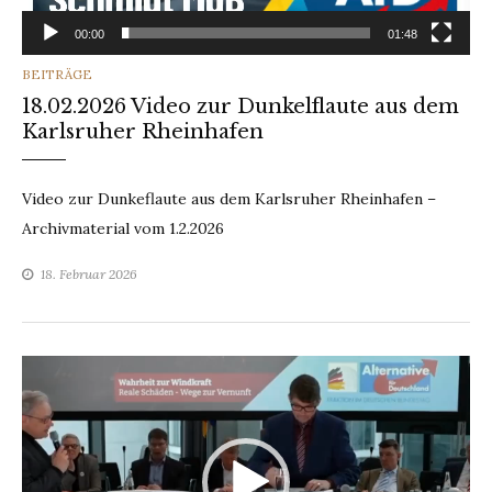
00:00
01:48
CATEGORIES
BEITRÄGE
18.02.2026 Video zur Dunkelflaute aus dem
Karlsruher Rheinhafen
Video zur Dunkeflaute aus dem Karlsruher Rheinhafen –
Archivmaterial vom 1.2.2026
18. Februar 2026
Video-
Player