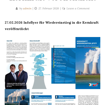
on
by
admin
27. Februar 2026
Leave a Comment
27.02.2026
Infoflyer
27.02.2026 Infoflyer für Wiedereinstieg in die Kernkraft
für
veröffentlicht
Wiedereinst
in
die
Kernkraft
veröffentlich