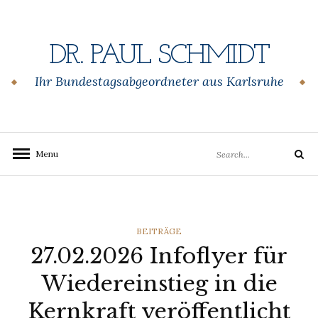
Skip
to
content
DR. PAUL SCHMIDT
Ihr Bundestagsabgeordneter aus Karlsruhe
Search
Menu
Search
for:
CATEGORIES
BEITRÄGE
27.02.2026 Infoflyer für
Wiedereinstieg in die
Kernkraft veröffentlicht