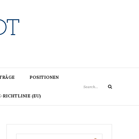
DT
Search
ITRÄGE
POSITIONEN
for:
Search
-RICHTLINIE (EU)
Search