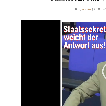
by
admin
11. Ok
Video-
Player