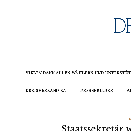
Skip
to
content
D
VIELEN DANK ALLEN WÄHLERN UND UNTERSTÜT
KREISVERBAND KA
PRESSEBILDER
A
C
B
Staatssekretär 