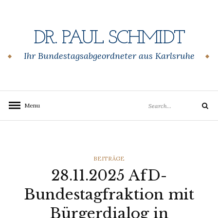
Skip
to
content
DR. PAUL SCHMIDT
Ihr Bundestagsabgeordneter aus Karlsruhe
Search
Menu
Search
for:
CATEGORIES
BEITRÄGE
28.11.2025 AfD-
Bundestagfraktion mit
Bürgerdialog in