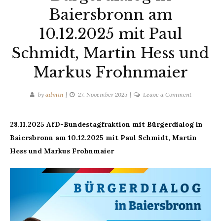
Baiersbronn am
10.12.2025 mit Paul
Schmidt, Martin Hess und
Markus Frohnmaier
on
by
admin
27. November 2025
Leave a Comment
28.11.2025
AfD-
28.11.2025 AfD-Bundestagfraktion mit Bürgerdialog in
Bundestagf
Baiersbronn am 10.12.2025 mit Paul Schmidt, Martin
mit
Bürgerdial
Hess und Markus Frohnmaier
in
Baiersbron
am
10.12.2025
mit
Paul