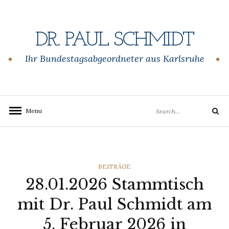
Skip
to
content
DR. PAUL SCHMIDT
Ihr Bundestagsabgeordneter aus Karlsruhe
Search
Menu
Search
for:
CATEGORIES
BEITRÄGE
28.01.2026 Stammtisch
mit Dr. Paul Schmidt am
5. Februar 2026 in