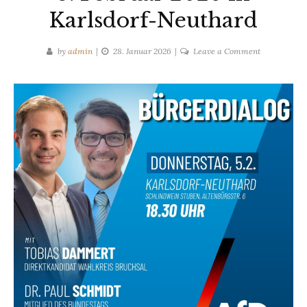
Karlsdorf-Neuthard
on
by
admin
28. Januar 2026
Leave a Comment
28.01.2026
Stammtisch
mit
Dr.
Paul
Schmidt
am
5.
Februar
2026
in
Karlsdorf-
Neuthard