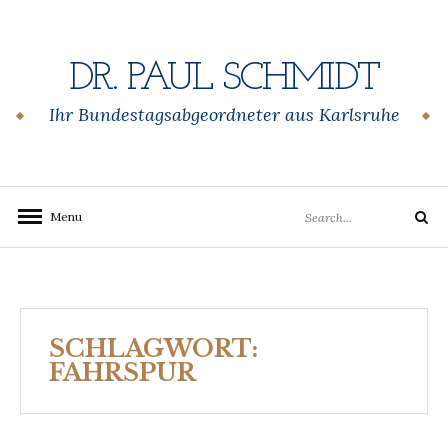
Skip
to
content
DR. PAUL SCHMIDT
Ihr Bundestagsabgeordneter aus Karlsruhe
Search
Menu
Search
for:
SCHLAGWORT:
FAHRSPUR