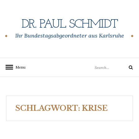
Skip
to
content
DR. PAUL SCHMIDT
Ihr Bundestagsabgeordneter aus Karlsruhe
Search
Menu
Search
for:
SCHLAGWORT:
KRISE