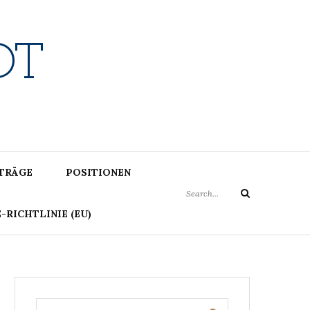
DT
Search
ITRÄGE
POSITIONEN
for:
Search
-RICHTLINIE (EU)
Search