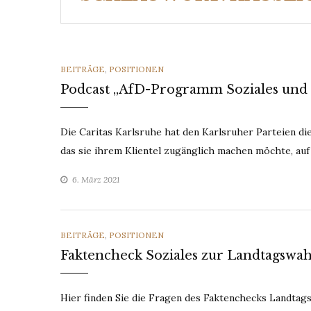
CATEGORIES
BEITRÄGE
,
POSITIONEN
Podcast „AfD-Programm Soziales und F
Die Caritas Karlsruhe hat den Karlsruher Parteien di
das sie ihrem Klientel zugänglich machen möchte, auf
6. März 2021
CATEGORIES
BEITRÄGE
,
POSITIONEN
Faktencheck Soziales zur Landtagswah
Hier finden Sie die Fragen des Faktenchecks Landtag