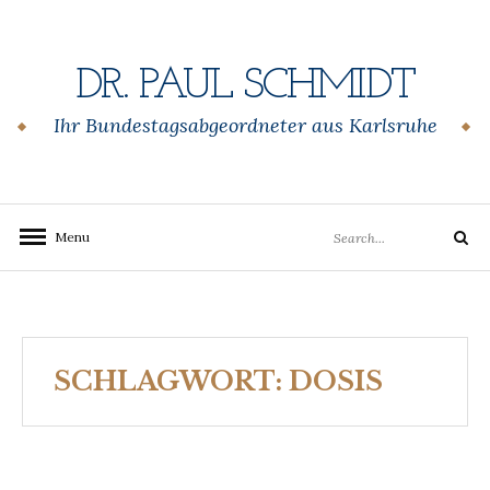
Skip
to
content
DR. PAUL SCHMIDT
Ihr Bundestagsabgeordneter aus Karlsruhe
Search
Menu
Search
for:
SCHLAGWORT:
DOSIS