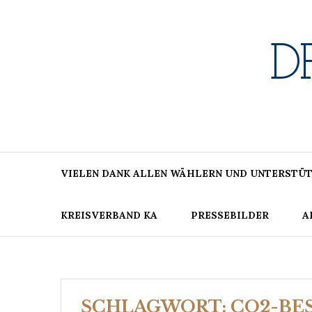
Skip
to
content
D
VIELEN DANK ALLEN WÄHLERN UND UNTERSTÜT
KREISVERBAND KA
PRESSEBILDER
A
SCHLAGWORT:
CO2-BE