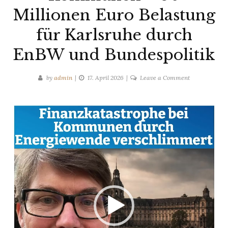
Millionen Euro Belastung
für Karlsruhe durch
EnBW und Bundespolitik
on
by
admin
17. April 2026
Leave a Comment
17.04.2026
Energiewend
Video-
auf
Player
Kosten
der
Kommunen
–
50
Millionen
Euro
Belastung
für