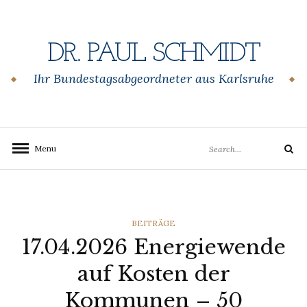
Skip
to
content
DR. PAUL SCHMIDT
Ihr Bundestagsabgeordneter aus Karlsruhe
Search
Menu
Search
for:
CATEGORIES
BEITRÄGE
17.04.2026 Energiewende
auf Kosten der
Kommunen – 50