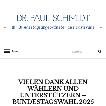
Skip
to
content
DR. PAUL SCHMIDT
Ihr Bundestagsabgeordneter aus Karlsruhe
Search
Menu
Search
for:
VIELEN DANK ALLEN
WÄHLERN UND
UNTERSTÜTZERN –
BUNDESTAGSWAHL 2025