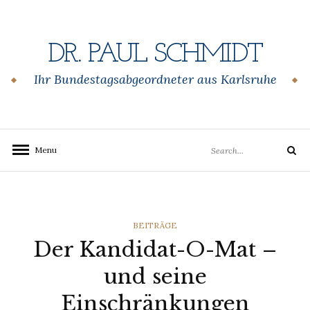
Skip
to
content
DR. PAUL SCHMIDT
Ihr Bundestagsabgeordneter aus Karlsruhe
Search
Menu
Search
for:
CATEGORIES
BEITRÄGE
Der Kandidat-O-Mat –
und seine
Einschränkungen