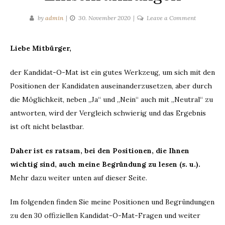
on
by
admin
30. November 2020
Leave a Comment
Der
Kandidat-
Liebe Mitbürger,
O-
Mat
der Kandidat-O-Mat ist ein gutes Werkzeug, um sich mit den
–
Positionen der Kandidaten auseinanderzusetzen, aber durch
und
seine
die Möglichkeit, neben „Ja“ und „Nein“ auch mit „Neutral“ zu
Einschrän
antworten, wird der Vergleich schwierig und das Ergebnis
ist oft nicht belastbar.
Daher ist es ratsam, bei den Positionen, die Ihnen
wichtig sind, auch meine Begründung zu lesen (s. u.).
Mehr dazu weiter unten auf dieser Seite.
Im folgenden finden Sie meine Positionen und Begründungen
zu den 30 offiziellen Kandidat-O-Mat-Fragen und weiter