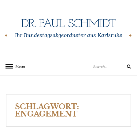
Skip
to
content
DR. PAUL SCHMIDT
Ihr Bundestagsabgeordneter aus Karlsruhe
Search
Menu
Search
for:
SCHLAGWORT:
ENGAGEMENT